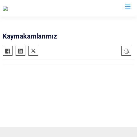
Osmaniye
Kaymakamlarımız
Bahçe
Düziçi
Hasanbeyli
Kadirli
Sumbas
Toprakkale