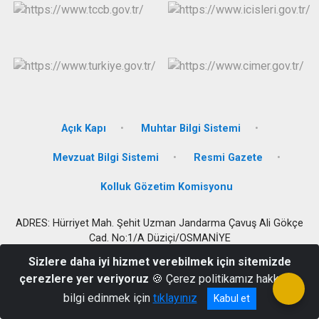
Açık Kapı
Muhtar Bilgi Sistemi
Mevzuat Bilgi Sistemi
Resmi Gazete
Kolluk Gözetim Komisyonu
ADRES: Hürriyet Mah. Şehit Uzman Jandarma Çavuş Ali Gökçe
Cad. No:1/A Düziçi/OSMANİYE
Kaymakamlık Santral: 0 328 876 17 00 Belgegeçer: 0 328 876 14
Sizlere daha iyi hizmet verebilmek için sitemizde
16
çerezlere yer veriyoruz
🍪 Çerez politikamız hakkında
bilgi edinmek için
tıklayınız
Kabul et