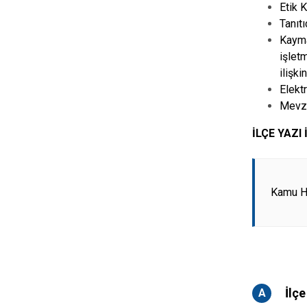
Etik K
Tanıtı
Kayma
işlet
ilişki
Elekt
Mevzu
İLÇE YAZ
Kamu H
İlçe
A