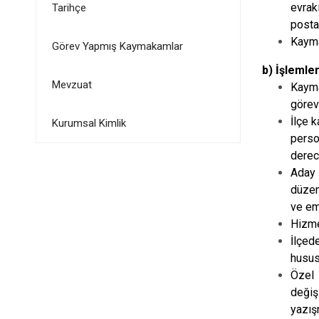
evrak
Tarihçe
posta
Kayma
Görev Yapmış Kaymakamlar
b) İşlemler
Mevzuat
Kayma
görev
İlçe 
Kurumsal Kimlik
perso
derec
Aday 
düzen
ve em
Hizme
İlçed
husus
Özel 
değiş
yazış