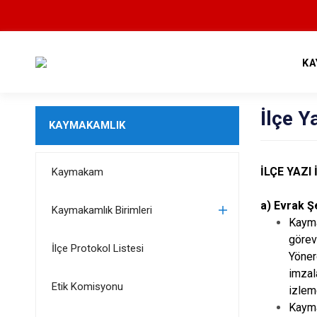
KA
İlçe Y
KAYMAKAMLIK
İLÇE YAZI
Kaymakam
a) Evrak Şe
Kaymakamlık Birimleri
Kayma
görev
İlçe Protokol Listesi
Yöne
imzal
Etik Komisyonu
izlem
Kayma