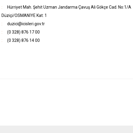
Hürriyet Mah. Şehit Uzman Jandarma Çavuş Ali Gökçe Cad. No:1/A
Düziçi/OSMANİYE Kat: 1
duzici@icisleri.gov.tr
(0 328) 876 17 00
(0 328) 876 14 00