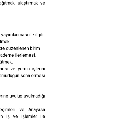
dağıtmak, ulaştırmak ve
yayımlanması ile ilgili
ütmek,
kte düzenlenen birim
kademe ilerlemesi,
rütmek,
mesi ve yemin işlerini
 memurluğun sona ermesi
erine uyulup uyulmadığı
 seçimleri ve Anayasa
ren iş ve işlemler ile