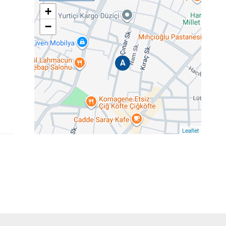
+
−
A
Leaflet