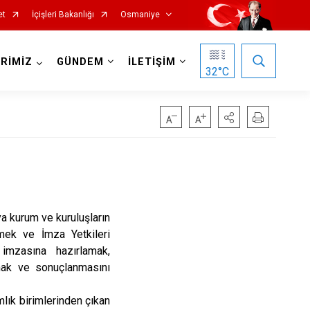
et
İçişleri Bakanlığı
Osmaniye
RİMİZ
GÜNDEM
İLETİŞİM
32
°C
a kurum ve kuruluşların
tmek ve İmza Yetkileri
imzasına hazırlamak,
mak ve sonuçlanmasını
ık birimlerinden çıkan