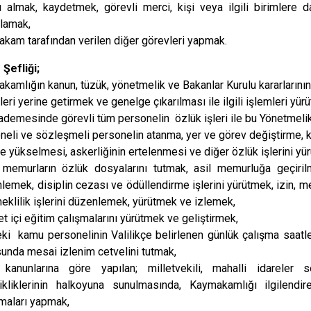
ı almak, kaydetmek, görevli merci, kişi veya ilgili birimlere 
Sumbas
lamak,
Toprakkale
kam tarafından verilen diğer görevleri yapmak.
 Şefliği;
kamlığın kanun, tüzük, yönetmelik ve Bakanlar Kurulu kararlarının 
leri yerine getirmek ve genelge çıkarılması ile ilgili işlemleri yür
kademesinde görevli tüm personelin özlük işleri ile bu Yönetmeli
neli ve sözleşmeli personelin atanma, yer ve görev değiştirme, 
e yükselmesi, askerliğinin ertelenmesi ve diğer özlük işlerini yü
memurların özlük dosyalarını tutmak, asil memurluğa geçiril
lemek, disiplin cezası ve ödüllendirme işlerini yürütmek, izin,
eklilik işlerini düzenlemek, yürütmek ve izlemek,
t içi eğitim çalışmalarını yürütmek ve geliştirmek,
eki kamu personelinin Valilikçe belirlenen günlük çalışma saatl
unda mesai izlenim cetvelini tutmak,
kanunlarına göre yapılan; milletvekili, mahalli idareler
ikliklerinin halkoyuna sunulmasında, Kaymakamlığı ilgilendi
maları yapmak,