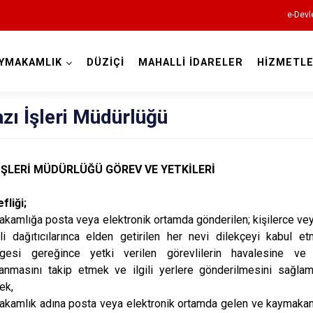
e-Devl
YMAKAMLIK
DÜZİÇİ
MAHALLİ İDARELER
HİZMETLE
Osmaniye
azı İşleri Müdürlüğü
 İŞLERİ MÜDÜRLÜĞÜ GÖREV VE YETKİLERİ
fliği;
kamlığa posta veya elektronik ortamda gönderilen; kişilerce vey
Bahçe
li dağıtıcılarınca elden getirilen her nevi dilekçeyi kabul e
rgesi gereğince yetki verilen görevlilerin havalesine ve 
Düziçi
anmasını takip etmek ve ilgili yerlere gönderilmesini sağla
Hasanbeyli
ek,
Kadirli
kamlık adına posta veya elektronik ortamda gelen ve kaymakaml