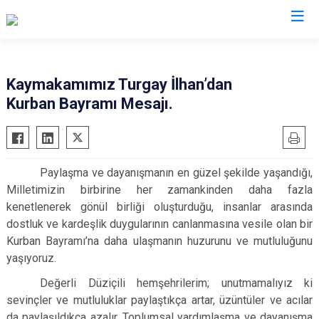
Osmaniye
Kaymakamımız Turgay İlhan’dan
Kurban Bayramı Mesajı.
Bahçe
Düziçi
Hasanbeyli
Paylaşma ve dayanışmanın en güzel şekilde yaşandığı,
Kadirli
Milletimizin birbirine her zamankinden daha fazla
Sumbas
kenetlenerek gönül birliği oluşturduğu, insanlar arasında
Toprakkale
dostluk ve kardeşlik duygularının canlanmasına vesile olan bir
Kurban Bayramı’na daha ulaşmanın huzurunu ve mutluluğunu
yaşıyoruz.
Değerli Düziçili hemşehrilerim; unutmamalıyız ki
sevinçler ve mutluluklar paylaştıkça artar, üzüntüler ve acılar
da paylaşıldıkça azalır. Toplumsal yardımlaşma ve dayanışma